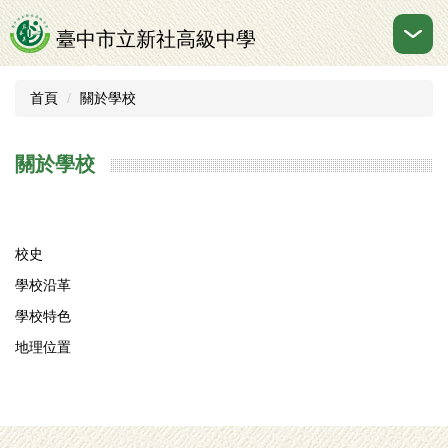
跳
到
臺中市立新社高級中學
主
要
內
首頁
關於學校
容
區
關於學校
校史
學校沿革
學校特色
地理位置