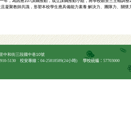
一年，為因應107課綱推動，成立課綱推動小組，將學校願景三主軸調整為:
且凝聚教師共識，形塑本校學生應具備能力素養:解決力、團隊力、關懷力與
盛里中和街三段國中巷10號
10-5130
校安專線：04-25818589(24小時)
學校統編：57703000