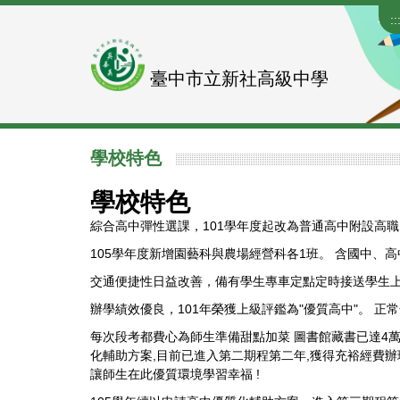
跳
::
到
主
要
臺中市立新社高級中學
內
容
區
學校特色
學校特色
綜合高中彈性選課，101學年度起改為普通高中附設高職
105學年度新增園藝科與農場經營科各1班。 含國中、
交通便捷性日益改善，備有學生專車定點定時接送學生上
辦學績效優良，101年榮獲上級評鑑為"優質高中"。 
每次段考都費心為師生準備甜點加菜 圖書館藏書已達4萬多
化輔助方案,目前已進入第二期程第二年,獲得充裕經費辦理學
讓師生在此優質環境學習幸福 !