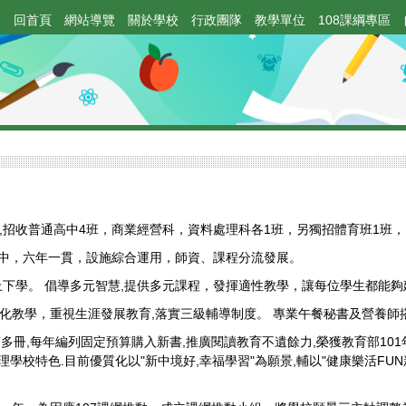
:
回首頁
網站導覽
關於學校
行政團隊
教學單位
108課綱專區
,招收普通高中4班，商業經營科，資料處理科各1班，另獨招體育班1班，
高中，六年一貫，設施綜合運用，師資、課程分流發展。
下學。 倡導多元智慧,提供多元課程，發揮適性教學，讓每位學生都能夠
正常化教學，重視生涯發展教育,落實三級輔導制度。 專業午餐秘書及營養
冊,每年編列固定預算購入新書,推廣閱讀教育不遺餘力,榮獲教育部101年
校特色.目前優質化以"新中境好,幸福學習"為願景,輔以"健康樂活FUN新