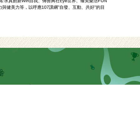
求真創新Win自我、傳善興社Eye世界、臻美樂活FUN
健美力等，以呼應107課綱"自發、互動、共好"的目