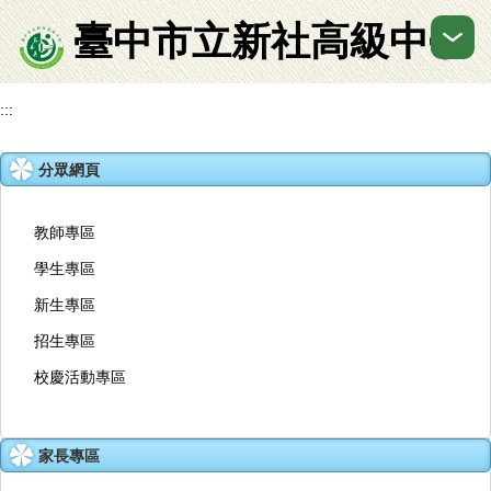
跳
臺中市立新社高級中學
到
主
要
內
:::
容
區
分眾網頁
教師專區
學生專區
新生專區
招生專區
校慶活動專區
家長專區