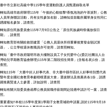
臺中市立新社高級中學115學年度運動防護人員甄選錄取名單
轉知高雄市政府辦理115年「午後的心動狙擊!香氛泡泡的午茶派對」公教
人員單身聯誼活動，尚有女性參加名額，請轉知並鼓勵所屬單身女性同仁
踴躍報名參加，請查照。
轉知原住民族委員會115年7月9日公告之「原住民族歲時祭儀放假日
期」，請查照
轉知教育部有關銓敘部建置「公務人員退休所得重審後實發金額試算
器」，公立學校退休教職員亦可使用，請查照轉知。
轉知「臺中市政府陽明市政大樓附設員工子女托嬰中心(委託社團法人台
灣幼兒早期教育協會辦理)115年第二階段招生簡章」(含報名表)1份，請
查照。
轉知115年「大臺中好人好事代表、非大臺中縣市區好人好事特別獎代表
暨年度全國社會教育奉獻楷模選拔大會」選拔辦法及推薦表各1份，請踴
躍推薦賢達人士參選，詳如說明，請查照
轉知有關大陸委員會函釋公務員留職停薪期間赴陸應申請許可一案，請查
照。
重要通知!!本校115學年度第1學期子女教育補助申請案,請於115年9月18
日(星期五)下班前向人事室提出申請